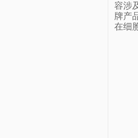
容涉
牌产
在细