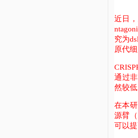
近日，来
ntagon
究为d
原代细
CRI
通过非
然较低
在本研
源臂（
可以提