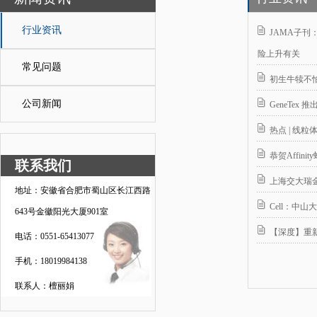
行业资讯
JAMA子
险上升有关
常见问题
初生牛犊不
公司新闻
GeneTex 
热点 | 线粒
恭贺Affini
联系我们
上海交大瑞金
地址：安徽省合肥市蜀山区长江西路
Cell：中
643号金徽阳光大厦901室
【深度】重
电话：0551-65413077
手机：18019984138
联系人：檀丽娟