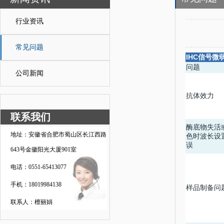
行业资讯
常见问题
IHC
信号微
问题
公司新闻
抗体效力
联系我们
酶底物失活
地址：安徽省合肥市蜀山区长江西路
色时波长设
误
643号金徽阳光大厦901室
电话：0551-65413077
手机：18019984138
样品制备问
联系人：檀丽娟