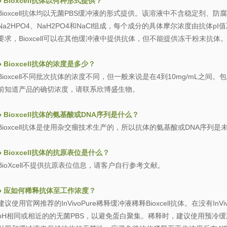
● Bioxcell抗体以何种形式提供？
Bioxcell抗体均以无菌PBS缓冲液的形式提供。该溶液中不含稳定剂、
Na2HPO4、NaH2PO4和NaCl组成，每个成分的具体摩尔浓度由抗体p
要求，Bioxcell可以在其他缓冲液中提供抗体，但不能提供冻干粉末抗体
●
Bioxcell抗体的浓度是多少？
Bioxcell不同批次抗体的浓度不同，但一般来说是在4到10mg/mL
前知道产品的确切浓度，请联系欣博盛生物。
●
Bioxcell抗体的氨基酸或DNA序列是什么？
Bioxcell抗体是使用杂交瘤技术生产的，所以抗体的氨基酸或DNA序列是
●
Bioxcell抗体的抗原表位是什么？
BioXcell不提供抗原表位信息，请客户自行参考文献。
●
应如何稀释抗体至工作浓度？
建议使用官网推荐的InVivoPure稀释缓冲液稀释Bioxcell抗体。在没有I
pH相同或相近的的无菌PBS，以避免蛋白聚集。稀释时，建议使用预冷