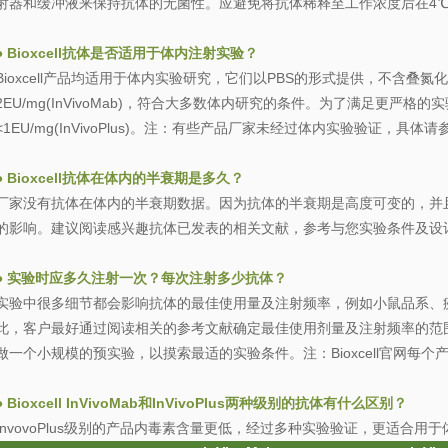
射器和缓冲液来保持抗体的无菌性。应避免将抗体稀释至工作浓度后在4
●
Bioxcell抗体是否适用于体内注射实验？
Bioxcell产品均适用于体内实验研究，它们以PBS的形式提供，不含叠
2EU/mg(InVivoMab)，符合大多数体内研究的条件。为了满足更严格的
<1EU/mg(InVivoPlus)。注：有些产品厂家未经过体内实验验证，具体请参考产品的
●
Bioxcell抗体在体内的半衰期是多久？
厂家没有抗体在体内的半衰期数据。因为抗体的半衰期是高度可变的，并
的影响。建议阅读感兴趣抗体已发表的相关文献，参考与您实验条件及设
●
实验时应多久注射一次？每次注射多少抗体？
实验中很多细节都会影响抗体的最佳使用量及注射频率，例如小鼠品系、
此，客户最好通过阅读相关的参考文献确定最佳使用剂量及注射频率的范
做一个小规模的预实验，以摸索最适的实验条件。注：Bioxcell官网每
●
Bioxcell InVivoMab和InVivoPlus两种级别的抗体有什么区别？
InvovoPlus
级别的产品内毒素含量更低，经过多种实验验证，更适合用于