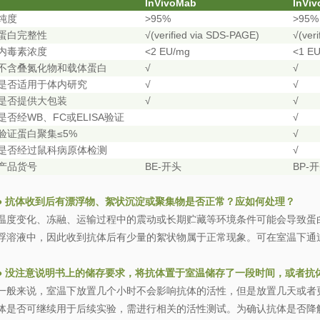
InVivoMab
InViv
>95%
>95%
纯度
√(verified via SDS-PAGE)
√(ver
蛋白完整性
<2 EU/mg
<1 E
内毒素浓度
√
√
不含叠氮化物和载体蛋白
√
√
是否适用于体内研究
√
√
是否提供大包装
WB
FC
ELISA
√
是否经
、
或
验证
≤5%
√
验证蛋白聚集
√
是否经过鼠科病原体检测
BE-
BP-
产品货号
开头
开
●
抗体收到后有漂浮物、絮状沉淀或聚集物是否正常？应如何处理？
温度变化、冻融、运输过程中的震动或长期贮藏等环境条件可能会导致蛋
浮溶液中，因此收到抗体后有少量的絮状物属于正常现象。可在室温下通
●
没注意说明书上的储存要求，将抗体置于室温储存了一段时间，或者抗
一般来说，室温下放置几个小时不会影响抗体的活性，但是放置几天或者
体是否可继续用于后续实验，需进行相关的活性测试。为确认抗体是否降解