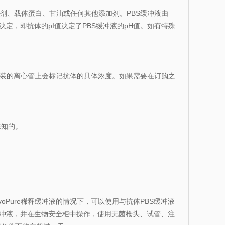
防腐剂、载体蛋白、甘油或任何其他添加剂。PBS缓冲液由
I值决定，即抗体的pI值决定了PBS缓冲液的pH值。如有特殊
。
之间。包装的离心管上会标记抗体的具体浓度。如果需要在订购之
未知的。
nVivoPure稀释缓冲液的情况下，可以使用与抗体PBS缓冲液
缓冲液，并在生物安全柜中操作，使用无菌枪头、试管、注