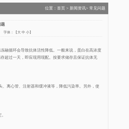
位置：
首页
> 新闻资讯> 常见问题
问题
3 字体：【
大
中
小
】
为冻融循环会导致抗体活性降低。一般来说，蛋白在高浓度
储存超过一天，即应现用现配。按要求储存且保证抗体无
头、离心管、注射器和缓冲液等，降低污染率。另外，使
定。