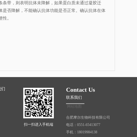
一条条带，则表明抗体未降解，如果蛋白质未通过凝胶迁
体是否降解，不能确认抗体功能是否正常。确认抗体在体
整性。
Contact Us
我们
联系我们
网站地图
合肥摩尔生物科技有限公司
扫一扫进入手机端
电话：0551-65413077
手机：18019984138