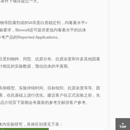
℃条件下储存超过一天。
氮化物等防腐剂或BSA等蛋白质稳定剂，内毒素水平<
实验要求，Bioxcell还可提供更低内毒素水平的抗体
Reported Applications。
且受到物种、同型、抗原分布、抗原浓度和许多其他因素
计相近的实验数据，预估抗体的半衰期。
疾病模型、实验持续时间、目标组织、抗原浓度等等。因
围，在此基础上进行优化。建议客户在正式实验之前，先
个产品介绍页下面都会有最新的参考文献供客户参考。
体内实验研究
，具体区别请见下表：